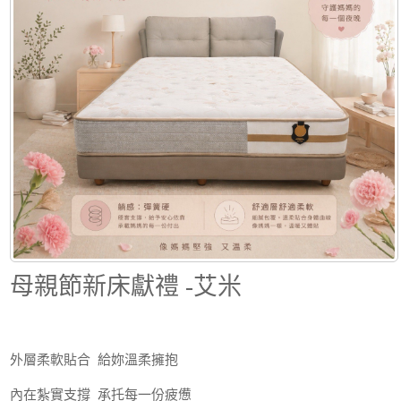
母親節新床獻禮 -艾米
外層柔軟貼合 給妳溫柔擁抱
內在紮實支撐 承托每一份疲憊