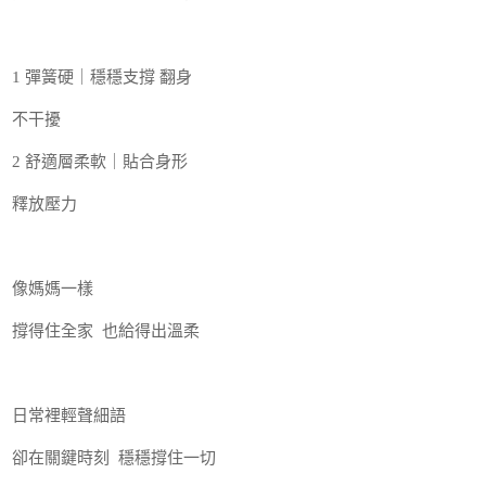
1 彈簧硬｜穩穩支撐 翻身
不干擾
2 舒適層柔軟｜貼合身形
釋放壓力
像媽媽一樣
撐得住全家 也給得出溫柔
日常裡輕聲細語
卻在關鍵時刻 穩穩撐住一切