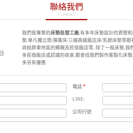
聯絡我們
Contact
我們是專業的
床墊批發工廠
,有多年床墊設計的資歷和
墊,舉凡獨立筒/彈簧床/三線高級飯店床/乳膠床墊等都
貨給屏東地區的鄉親及民宿飯店等, 除了一般床墊,我
日
多民宿飯店或認識的商家,都會找我們製作客製化床墊,
多另有優惠.
*
電話
LINE:
公司行號